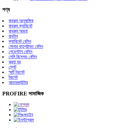
পণ্য
বাথরুম আনুষাঙ্গিক
বাথরুম ক্যাবিনেট
বাথরুম আয়না
বাথটাব
ক্যাবিনেট বেসিন
সোনার ধাতুপট্টাবৃত বেসিন
পেডেস্টাল বেসিন
সেমি রিসেসড বেসিন
ঝরনা ঘর
স্লেট
স্মার্ট টয়লেট
টয়লেট
আন্ডারকাউন্টার
PROFIRE সামাজিক