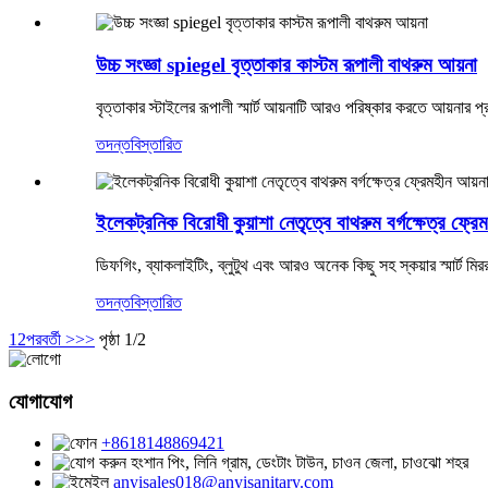
উচ্চ সংজ্ঞা spiegel বৃত্তাকার কাস্টম রূপালী বাথরুম আয়না
বৃত্তাকার স্টাইলের রূপালী স্মার্ট আয়নাটি আরও পরিষ্কার করতে আয়নার
তদন্ত
বিস্তারিত
ইলেকট্রনিক বিরোধী কুয়াশা নেতৃত্বে বাথরুম বর্গক্ষেত্র ফ্রে
ডিফগিং, ব্যাকলাইটিং, ব্লুটুথ এবং আরও অনেক কিছু সহ স্কয়ার স্মার্ট মির
তদন্ত
বিস্তারিত
1
2
পরবর্তী >
>>
পৃষ্ঠা 1/2
যোগাযোগ
+8618148869421
হংশান পিং, লিনি গ্রাম, ডেংটাং টাউন, চাওন জেলা, চাওঝো শহর
anyisales018@anyisanitary.com