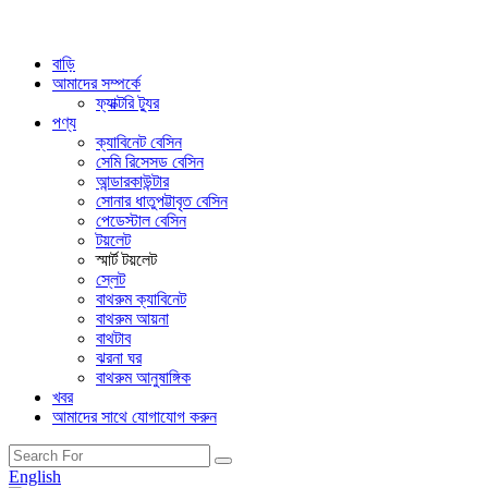
বাড়ি
আমাদের সম্পর্কে
ফ্যাক্টরি ট্যুর
পণ্য
ক্যাবিনেট বেসিন
সেমি রিসেসড বেসিন
আন্ডারকাউন্টার
সোনার ধাতুপট্টাবৃত বেসিন
পেডেস্টাল বেসিন
টয়লেট
স্মার্ট টয়লেট
স্লেট
বাথরুম ক্যাবিনেট
বাথরুম আয়না
বাথটাব
ঝরনা ঘর
বাথরুম আনুষাঙ্গিক
খবর
আমাদের সাথে যোগাযোগ করুন
English