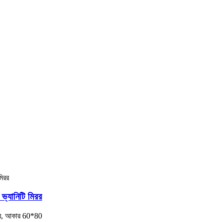
ড ভ্যানিটি মিরর
মিরর, আকার 60*80