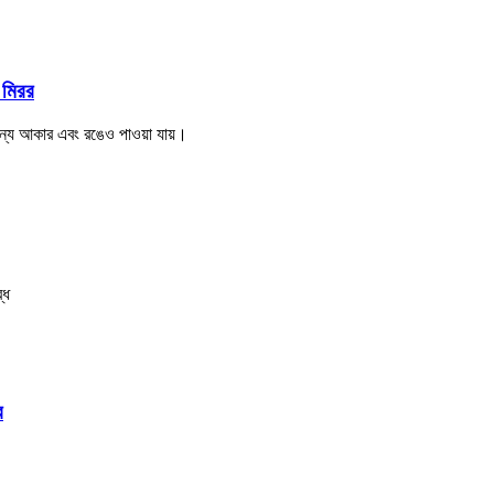
ট মিরর
্যান্য আকার এবং রঙেও পাওয়া যায়।
্ধ
র