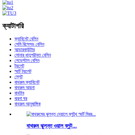
ক্যাটাগরি
ক্যাবিনেট বেসিন
সেমি রিসেসড বেসিন
আন্ডারকাউন্টার
সোনার ধাতুপট্টাবৃত বেসিন
পেডেস্টাল বেসিন
টয়লেট
স্মার্ট টয়লেট
স্লেট
বাথরুম ক্যাবিনেট
বাথরুম আয়না
বাথটাব
ঝরনা ঘর
বাথরুম আনুষাঙ্গিক
বাথরুম ঝুলন্ত ওয়াল ব্লুট...