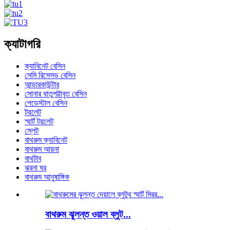
ক্যাটাগরি
ক্যাবিনেট বেসিন
সেমি রিসেসড বেসিন
আন্ডারকাউন্টার
সোনার ধাতুপট্টাবৃত বেসিন
পেডেস্টাল বেসিন
টয়লেট
স্মার্ট টয়লেট
স্লেট
বাথরুম ক্যাবিনেট
বাথরুম আয়না
বাথটাব
ঝরনা ঘর
বাথরুম আনুষাঙ্গিক
বাথরুম ঝুলন্ত ওয়াল ব্লুট...