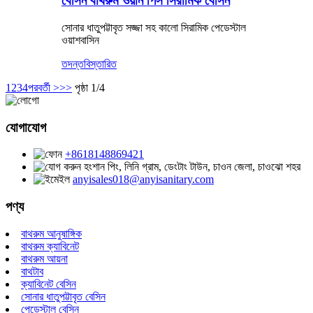
বেসিন বাথরুম ওয়ান পিস সিরামিক বেসিন
সোনার ধাতুপট্টাবৃত সজ্জা সহ কালো সিরামিক পেডেস্টাল
ওয়াশবাসিন
তদন্ত
বিস্তারিত
1
2
3
4
পরবর্তী >
>>
পৃষ্ঠা 1/4
যোগাযোগ
+8618148869421
হংশান পিং, লিনি গ্রাম, ডেংটাং টাউন, চাওন জেলা, চাওঝো শহর
anyisales018@anyisanitary.com
পণ্য
বাথরুম আনুষাঙ্গিক
বাথরুম ক্যাবিনেট
বাথরুম আয়না
বাথটাব
ক্যাবিনেট বেসিন
সোনার ধাতুপট্টাবৃত বেসিন
পেডেস্টাল বেসিন