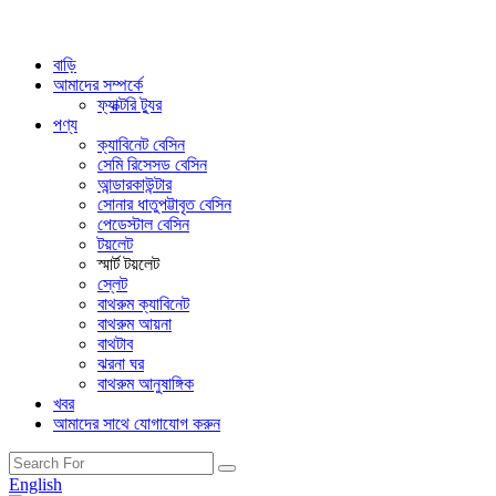
বাড়ি
আমাদের সম্পর্কে
ফ্যাক্টরি ট্যুর
পণ্য
ক্যাবিনেট বেসিন
সেমি রিসেসড বেসিন
আন্ডারকাউন্টার
সোনার ধাতুপট্টাবৃত বেসিন
পেডেস্টাল বেসিন
টয়লেট
স্মার্ট টয়লেট
স্লেট
বাথরুম ক্যাবিনেট
বাথরুম আয়না
বাথটাব
ঝরনা ঘর
বাথরুম আনুষাঙ্গিক
খবর
আমাদের সাথে যোগাযোগ করুন
English