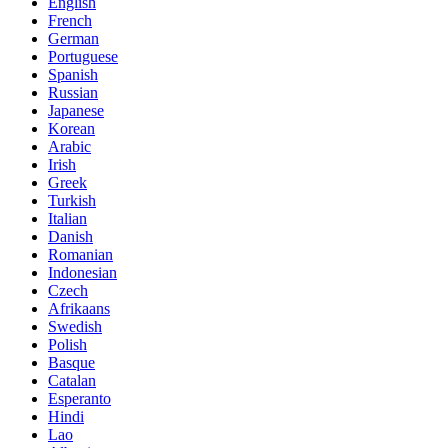
English
French
German
Portuguese
Spanish
Russian
Japanese
Korean
Arabic
Irish
Greek
Turkish
Italian
Danish
Romanian
Indonesian
Czech
Afrikaans
Swedish
Polish
Basque
Catalan
Esperanto
Hindi
Lao