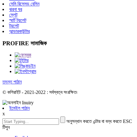
সেমি রিসেসড বেসিন
ঝরনা ঘর
স্লেট
স্মার্ট টয়লেট
টয়লেট
আন্ডারকাউন্টার
PROFIRE সামাজিক
তদন্ত পাঠান
© কপিরাইট - 2021-2022 : সর্বস্বত্ব সংরক্ষিত৷
ইমেইল পাঠান
x
অনুসন্ধান করতে এন্টার বা বন্ধ করতে ESC
টিপুন